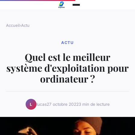
Accueil
›
Actu
ACTU
Quel est le meilleur
système d'exploitation pour
ordinateur ?
lucas
27 octobre 2022
3 min de lecture
L