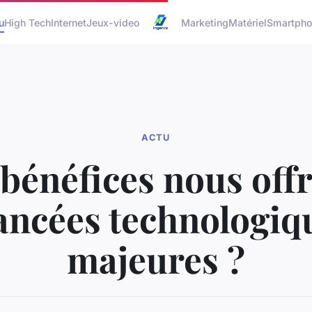
u
High Tech
Internet
Jeux-video
Marketing
Matériel
Smartph
ACTU
bénéfices nous offr
ancées technologiq
majeures ?