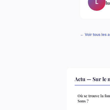
L
lu
← Voir tous les a
Actu — Sur le 
Où se trouve la fon
Sons ?