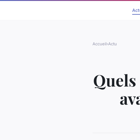
Act
Accueil
›
Actu
Quels 
av