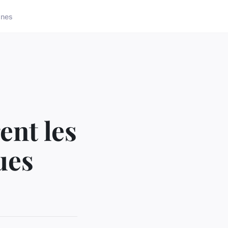
ones
ent les
ues