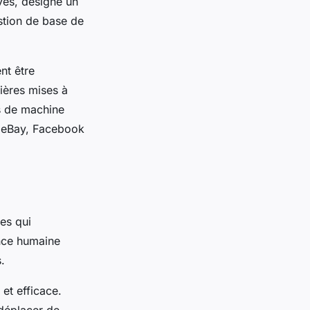
ves, désigne un
stion de base de
nt être
nières mises à
ts de machine
, eBay, Facebook
ues qui
ence humaine
.
 et efficace.