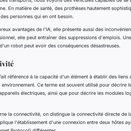
 des transports, nous voyons des véhicules capables de se
e. En matière de santé, des prothèses hautement sophisti
e des personnes qui en ont besoin.
reux avantages de l'IA, elle présente aussi des inconvénien
ionnel, elle peut entraîner des suppressions d'emplois. Une
'un robot peut avoir des conséquences désastreuses.
ivité
fait référence à la capacité d'un élément à établir des liens
 environnement. Ce terme est souvent utilisé pour décrire 
appareils électriques, ainsi que pour décrire les modules lo
ne la connectivité, on distingue la connectivité directe de l
mplique l'établissement d'une connexion entre deux hôtes ay
ernet Protocol) différentes.