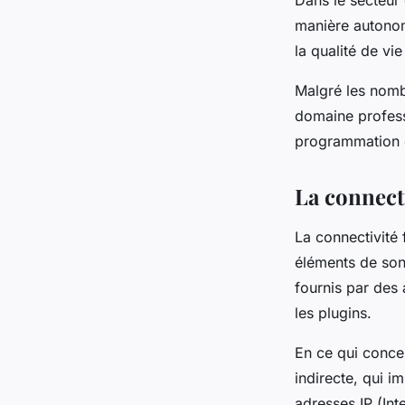
Dans le secteur
manière autonom
la qualité de vi
Malgré les nomb
domaine profess
programmation d
La connect
La connectivité 
éléments de son
fournis par des 
les plugins.
En ce qui concer
indirecte, qui i
adresses IP (Int