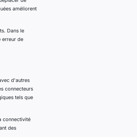
 déplacer de
quées améliorent
ts. Dans le
 erreur de
 avec d'autres
les connecteurs
giques tels que
a connectivité
ant des