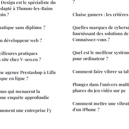
?
Design est le spécialiste du
adapté à Thonon-les-Bains
oin ?
Chaise gamers : les critères
matique sans diplôme ?
Quelles marques de cybersé
fournissant des solutions de
Connaissez-vous ?
'un développeur web ?
Quel est le meilleur système
eilleures pratiques
pour ordinateur ?
 site chez V-seo.eu ?
Comment faire vibrer sa tab
ne agence Prestashop à Lille
ique en ligne ?
Plongez dans l'univers multij
phares du jeu vidéo sur pc
nus qui menacent la
: une enquête approfondie
Comment mettre une vibrati
d'un iPhone ?
comment une entreprise l'y