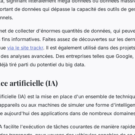
ta, signifiant littéralement méga données ou données massi
ortant de données qui dépasse la capacité des outils de ge
nnels.
met de collecter d'énormes quantités de données, qui peuve
 fins informatives. Faites assez de découvertes sur les der
que
via le site trackr
. Il est également utilisé dans des proje
r des analyses avancées. Des entreprises telles que Google
déjà tiré parti du potentiel du big data.
ce artificielle (IA)
rtificielle (IA) est la mise en place d'un ensemble de techniq
appareils ou aux machines de simuler une forme d'intellig
ouve aujourd'hui des applications dans de nombreux domaines
IA facilite l'exécution de tâches courantes de manière rapide