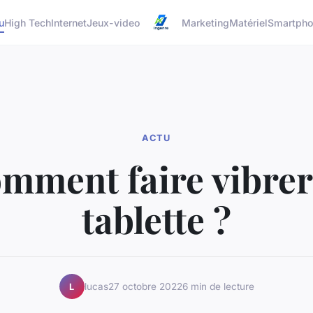
u
High Tech
Internet
Jeux-video
Marketing
Matériel
Smartph
ACTU
mment faire vibrer
tablette ?
lucas
27 octobre 2022
6 min de lecture
L