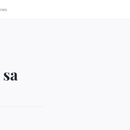
ones
 sa