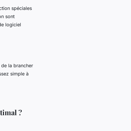
ction spéciales
on sont
e logiciel
e de la brancher
assez simple à
timal ?