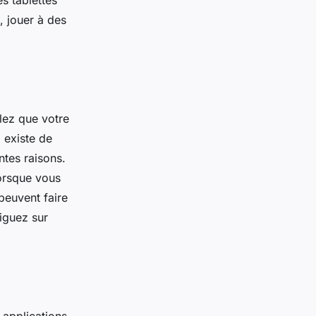
es tablettes
, jouer à des
lez que votre
l existe de
ntes raisons.
lorsque vous
peuvent faire
viguez sur