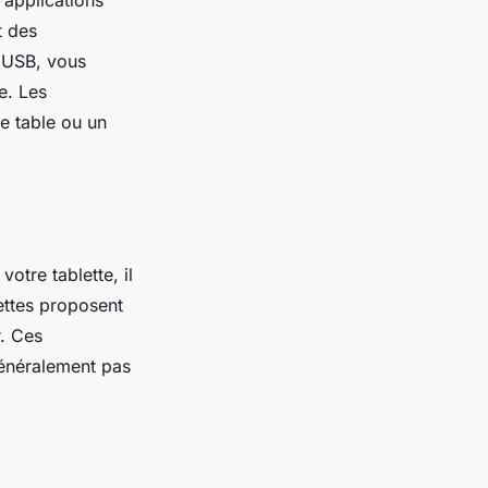
 applications
t des
t USB, vous
e. Les
e table ou un
otre tablette, il
lettes proposent
r. Ces
généralement pas