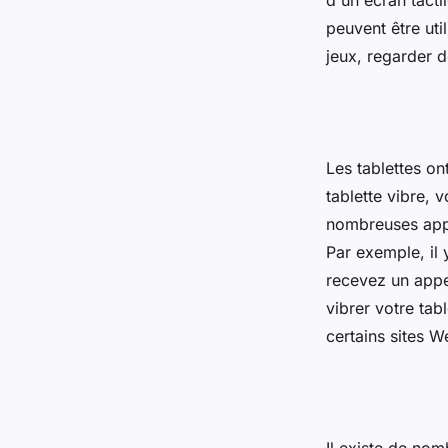
d'un écran tactil
peuvent être uti
jeux, regarder d
Les tablettes on
tablette vibre, 
nombreuses appli
Par exemple, il 
recevez un appe
vibrer votre tab
certains sites W