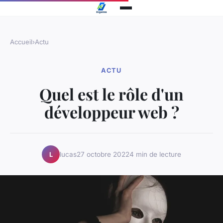
Accueil
›
Actu
ACTU
Quel est le rôle d'un
développeur web ?
lucas
27 octobre 2022
4 min de lecture
L