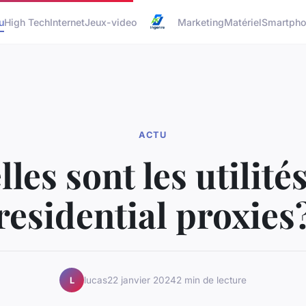
u
High Tech
Internet
Jeux-video
Marketing
Matériel
Smartph
ACTU
les sont les utilité
residential proxies
lucas
22 janvier 2024
2 min de lecture
L