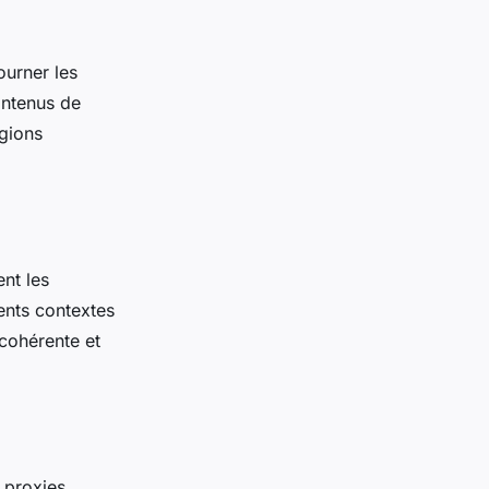
ourner les
ontenus de
égions
ent les
rents contextes
 cohérente et
 proxies