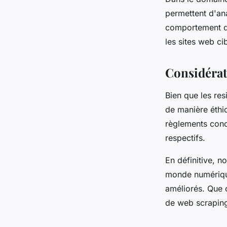
permettent d'an
comportement d
les sites web ci
Considérat
Bien que les re
de manière éthiq
règlements conce
respectifs.
En définitive, n
monde numérique
améliorés. Que c
de web scraping,