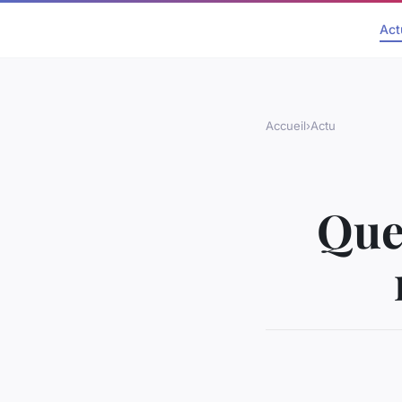
Act
Accueil
›
Actu
Quel