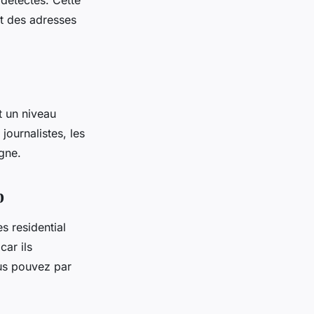
 détectés. Cette
nt des adresses
nt un niveau
journalistes, les
igne.
b
s residential
car ils
ous pouvez par
.