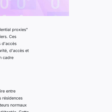
ential proxies"
iers. Ces
s d'accès
rité, d'accès et
un cadre
ire entre
es résidences
sateurs normaux