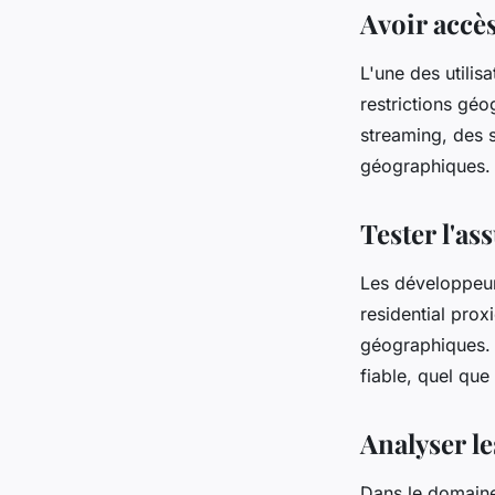
Avoir accè
L'une des utilis
restrictions gé
streaming, des s
géographiques.
Tester l'as
Les développeurs
residential prox
géographiques. I
fiable, quel que 
Analyser l
Dans le domaine