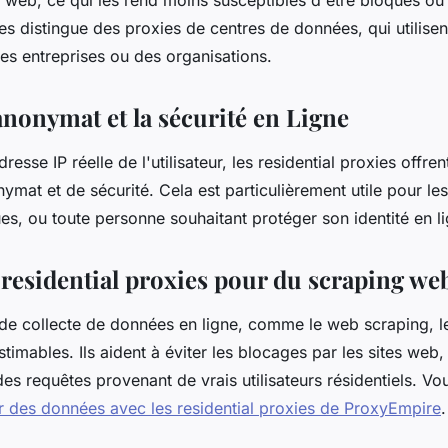
 web, ce qui les rend moins susceptibles d'être bloqués ou
les distingue des proxies de centres de données, qui utilise
es entreprises ou des organisations.
anonymat et la sécurité en Ligne
esse IP réelle de l'utilisateur, les residential proxies offre
ymat et de sécurité. Cela est particulièrement utile pour les 
ques, ou toute personne souhaitant protéger son identité en l
s residential proxies pour du scraping we
 de collecte de données en ligne, comme le web scraping, le
timables. Ils aident à éviter les blocages par les sites web, 
des requêtes provenant de vrais utilisateurs résidentiels. V
r des données avec les residential proxies de ProxyEmpire