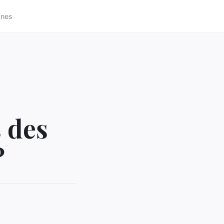
ones
s des
?