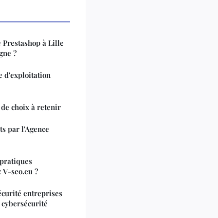
 Prestashop à Lille
gne ?
 d'exploitation
 de choix à retenir
ts par l'Agence
 pratiques
z V-seo.eu ?
curité entreprises
 cybersécurité