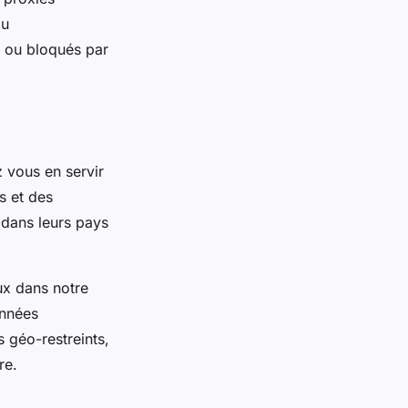
du
 ou bloqués par
 vous en servir
s et des
 dans leurs pays
eux dans notre
onnées
 géo-restreints,
tre.