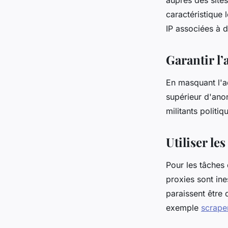
auprès des sites
caractéristique 
IP associées à d
Garantir l’
En masquant l'adr
supérieur d'anon
militants politi
Utiliser le
Pour les tâches
proxies sont ines
paraissent être 
exemple
scrape